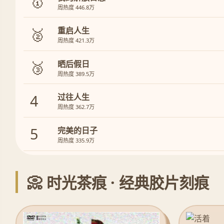
🥇
周热度 446.8万
🥈
重启人生
周热度 421.3万
🥉
晒后假日
周热度 389.5万
4
过往人生
周热度 362.7万
5
完美的日子
周热度 335.9万
📀 时光茶痕 · 经典胶片刻痕