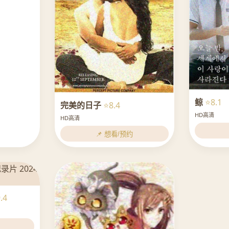
鲸
⭐8.1
完美的日子
⭐8.4
HD高清
HD高清
📌 想看/预约
.4