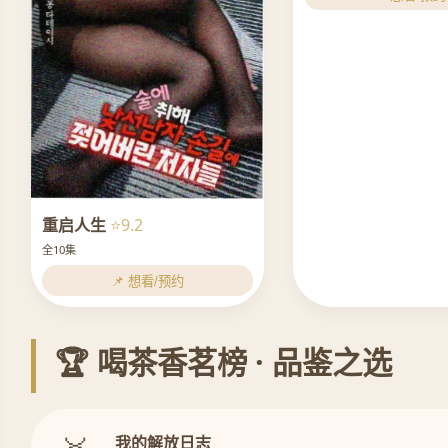
重启人生
⭐9.2
全10集
📌 想看/预约
🏆 喝茶香茗榜 · 品鉴之选
我的解放日志