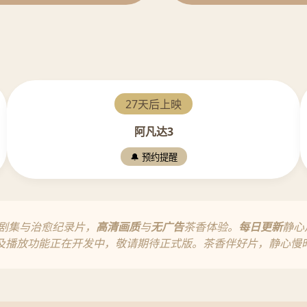
27天后上映
阿凡达3
🔔 预约提醒
剧集与治愈纪录片，
高清画质
与
无广告
茶香体验。
每日更新
静心
及播放功能正在开发中，敬请期待正式版。茶香伴好片，静心慢