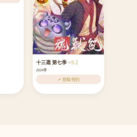
十三邀 第七季
⭐9.2
2024季
📌 想看/预约