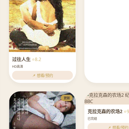
过往人生
⭐8.2
HD高清
📌 想看/预约
更新
克拉克森的农场2
⭐9
已完结
📌 想看/预约