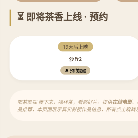
⏳ 即将茶香上线 · 预约
19天后上映
沙丘2
🔔 预约提醒
喝茶影视 慢下来，喝杯茶，看部好片。提供
在线电影
、
品推荐，本页面展示真实影视作品信息，所有点击跳转