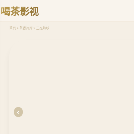
愈
喝茶影视
立
即
观
首页 > 茶香片库 > 正在热映
看
‹