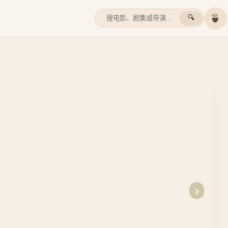
🍵
🔍
›