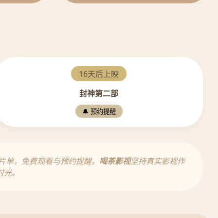
16天后上映
封神第二部
🔔 预约提醒
片单，免费观看与预约提醒。
喝茶影视
坚持真实影视作
时光。