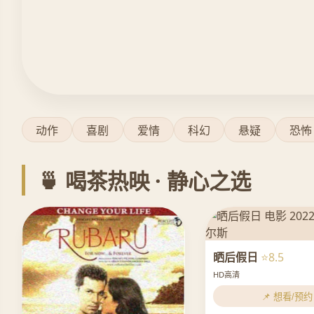
动作
喜剧
爱情
科幻
悬疑
恐怖
🍵 喝茶热映 · 静心之选
晒后假日
⭐8.5
HD高清
📌 想看/预约